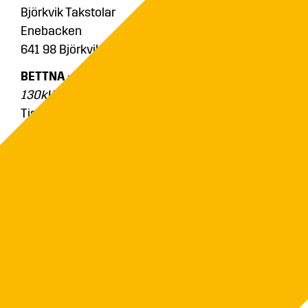
Björkvik Takstolar
Enebacken
641 98 Björkvik
BETTNA
–
Visning ETA eHack 50kW & ETA Hack
130kW
Tis 23 april kl.17-19
Husbygård
640 33 Bettna
TYSTBERGA
–
Visning ETA eHack 50kW & ETA VR
250kW
Ons 24 april kl.17-19
Lövsund 1
611 99 Tystberga
BJÖRNLUNDA
–
Visning ETA eHack 50kW & ETA
VR 500kW