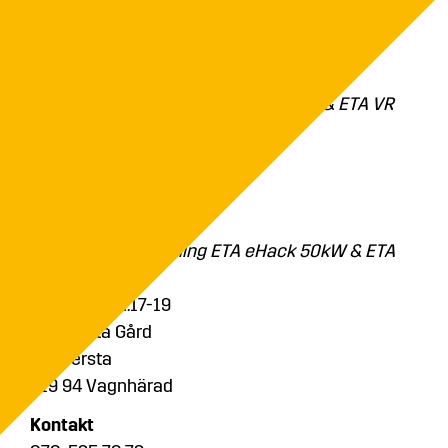
Tors 25 april kl.17-19
Ekhov Säteri
646 50 Björnlunda
JÖNÅKER
–
Visning ETA eHack 50kW & ETA VR
250kW
Mån 29 april kl.17-19
Tybble 1
611 96 Jönåker
VAGNHÄRAD
–
Visning ETA eHack 50kW & ETA
eHack 60kW
Tors 2 maj kl.17-19
Wappesta Gård
Vappersta
619 94 Vagnhärad
Kontakt