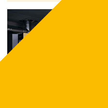
Aktuella leveranstider ETA
Ny värmeanläggning innan vintern 2021?
Det finns fortfarande möjlighet att beställa