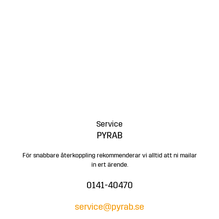
Service
PYRAB
För snabbare återkoppling rekommenderar vi alltid att ni mailar
in ert ärende.
0141-40470
service@pyrab.se