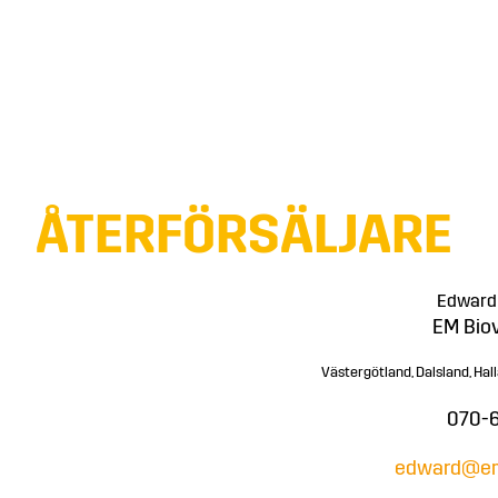
ÅTERFÖRSÄLJARE
Edward
EM Bio
Västergötland, Dalsland, Hal
070-
edward@em