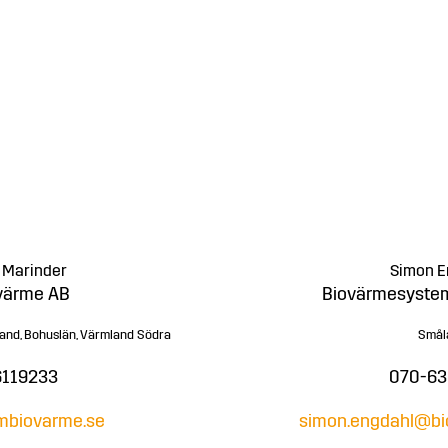
 Marinder
Simon E
värme AB
Biovärmesystem
land, Bohuslän, Värmland Södra
Smål
6119233
070-63
biovarme.se
simon.engdahl@bi