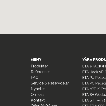
MENY
VÅRA PROD
Produkter
ETA eHACK (Fli
Referenser
ETA Hack VR (F
FAQ
ETA PU Pellet
Service & Reservdelar
ETA PC Pellet
Nyheter
ETA ePE-K (Pe
Om oss
ETA SH (Vedp
Kontakt
ETA SH Twin 2
Offertförfrågan