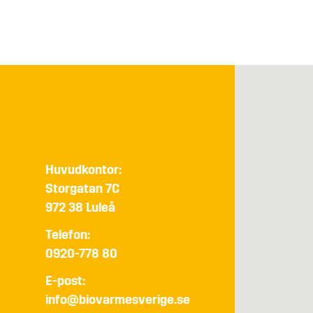
Huvudkontor:
Storgatan 7C
972 38 Luleå
Telefon:
0920-778 80
E-post:
info@biovarmesverige.se