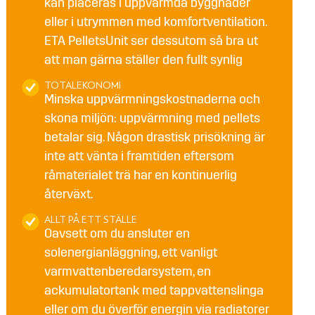
kan placeras i uppvärmda byggnader
eller i utrymmen med komfortventilation.
ETA PelletsUnit ser dessutom så bra ut
att man gärna ställer den fullt synlig
TOTALEKONOMI
Minska uppvärmningskostnaderna och
skona miljön: uppvärmning med pellets
betalar sig. Någon drastisk prisökning är
inte att vänta i framtiden eftersom
råmaterialet trä har en kontinuerlig
återväxt.
ALLT PÅ ETT STÄLLE
Oavsett om du ansluter en
solenergianläggning, ett vanligt
varmvattenberedarsystem, en
ackumulatortank med tappvattenslinga
eller om du överför energin via radiatorer