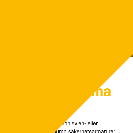
lletsUnit
et behagligt varma
ernisering eller nybyggnation av en- eller
mpakt panna. Högeffektiv pump, säkerhetsarmaturer