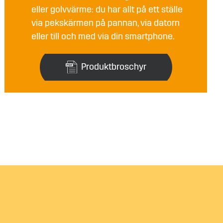
eller golvvärme: du har allt på ett ställe
via pekskärmen på pannan, via datorn
eller till och med via din smartphone.
Produktbroschyr