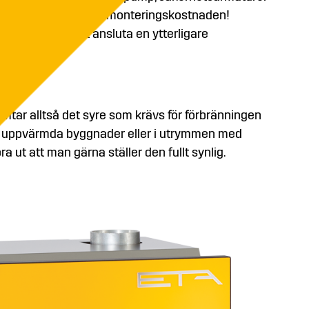
åde platsbehovet och monteringskostnaden!
år till och med att ansluta en ytterligare
mtar alltså det syre som krävs för förbränningen
 i uppvärmda byggnader eller i utrymmen med
a ut att man gärna ställer den fullt synlig.