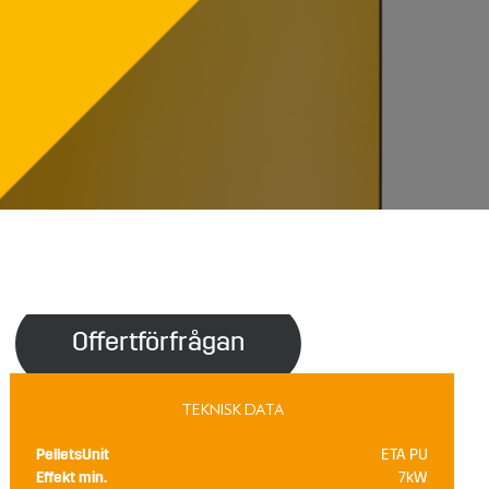
Offertförfrågan
TEKNISK DATA
PelletsUnit
ETA PU
Effekt min.
7kW