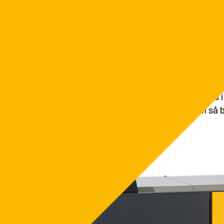
och mycket mer är redan integrerat. Det minskar b
PelletsUnit är inte bara liten utan även flexibel: det g
värmekrets!
Kan placeras överallt
ETA PelletsUnit kan drivas rumsluftoberoende och hä
utomhus. Det innebär att pannan även kan placeras
komfortventilation. ETA PelletsUnit ser dessutom så br