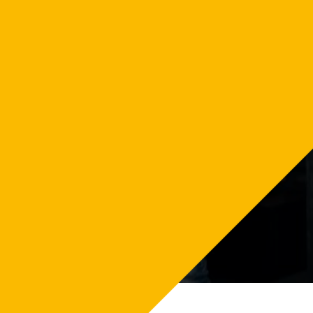
Den helautomatiska
anläggningen sköter
tändning, släckning,
sotning och uraskning
själv
Mikael Lundin, Sycklinge Trädgård,
Enköping