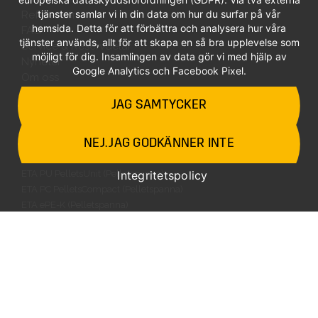
tjänster samlar vi in din data om hur du surfar på vår
Referenser
hemsida. Detta för att förbättra och analysera hur våra
FAQ
tjänster används, allt för att skapa en så bra upplevelse som
Service & Reservdelar
möjligt för dig. Insamlingen av data gör vi med hjälp av
Nyheter
Google Analytics och Facebook Pixel.
Om oss
Kontakt
JAG SAMTYCKER
Offertförfrågan
VÅRA PRODUKTER
ETA eHACK (Flis/Pellets)
NEJ. JAG GODKÄNNER INTE
ETA Hack VR (Flis/Pellets)
Integritetspolicy
ETA PU PelletsUnit (Pelletspanna)
ETA PC PelletsCompact (Pelletspanna)
ETA ePE-K (Pelletspanna)
ETA SH (Vedpanna)
ETA SH Twin 20kw – 50kw (Ved/Pellets)
ETA SP & SPS Ackumulatortank
ETA EEP Elfilter