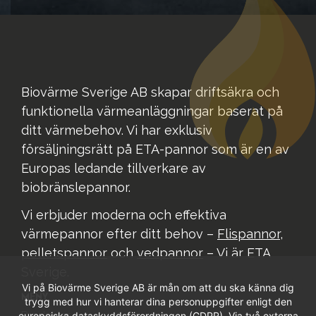
Biovärme Sverige AB skapar driftsäkra och
funktionella värmeanläggningar baserat på
ditt värmebehov. Vi har exklusiv
försäljningsrätt på ETA-pannor som är en av
Europas ledande tillverkare av
biobränslepannor.
Vi erbjuder moderna och effektiva
värmepannor efter ditt behov –
Flispannor
,
pelletspannor
och
vedpannor
– Vi är ETA
Sverige.
Vi på Biovärme Sverige AB är mån om att du ska känna dig
MENY
trygg med hur vi hanterar dina personuppgifter enligt den
Produkter
europeiska dataskyddsförordningen (GDPR). Via två externa