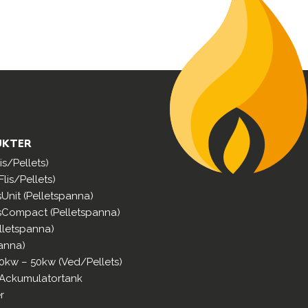
UKTER
s/Pellets)
lis/Pellets)
sUnit (Pelletspanna)
sCompact (Pelletspanna)
lletspanna)
anna)
0kw – 50kw (Ved/Pellets)
 Ackumulatortank
r