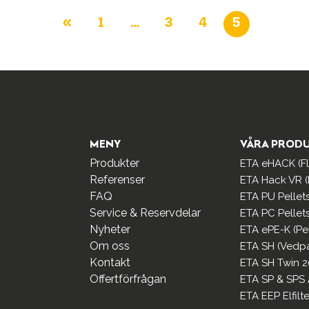
«
1
…
3
4
5
MENY
VÅRA PROD
Produkter
ETA eHACK (Fli
Referenser
ETA Hack VR (F
FAQ
ETA PU Pellet
Service & Reservdelar
ETA PC Pellet
Nyheter
ETA ePE-K (Pe
Om oss
ETA SH (Vedp
Kontakt
ETA SH Twin 2
Offertförfrågan
ETA SP & SPS
ETA EEP Elfilte