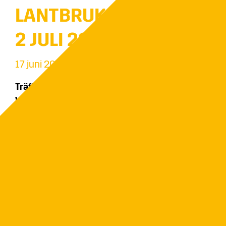
LANTBRUKARDAGAR 1-
2 JULI 2025
17 juni 2026
Träffa oss på Brunnby Lantbrukardagar i
Västerås!
Den 1–2 juli finns vi på plats i Västerås för
Brunnby Lantbrukardagar! Kom förbi vår monter
och lär dig mer om hur du kan värma upp med flis
och spara både pengar och klimat. Vi visar upp
vår ETA eHack 20–50 kW flisanläggning och
berättar mer om smarta, hållbara energilösningar
för lantbruket. Varmt välkommen!
Monter 71