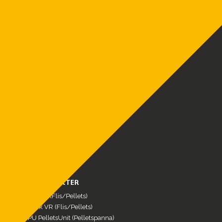
biobränslepannor.
Vi erbjuder moderna och effektiva
värmepannor efter ditt behov –
Flispannor
,
pelletspannor
och
vedpannor
– Vi är ETA
Sverige.
MENY
Produkter
Referenser
FAQ
Service & Reservdelar
Nyheter
Om oss
Kontakt
Offertförfrågan
VÅRA PRODUKTER
ETA eHACK (Flis/Pellets)
ETA Hack VR (Flis/Pellets)
ETA PU PelletsUnit (Pelletspanna)