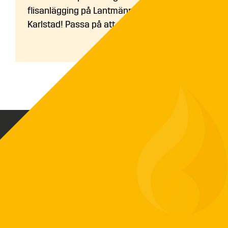
flisanlägging på Lantmännen Maskin i
Karlstad! Passa på att...
Biovärme Sverige AB skapar driftsäkra och
funktionella värmeanläggningar baserat på
ditt värmebehov. Vi har exklusiv
försäljningsrätt på ETA-pannor som är en av
Europas ledande tillverkare av