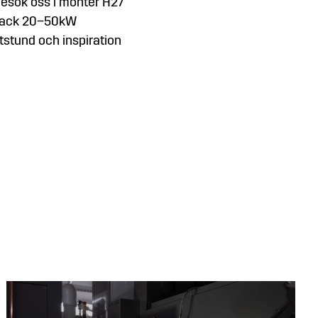
Besök oss i monter H27
 eHack 20–50kW
atstund och inspiration