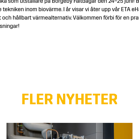
baka som utställare på Borgeby Fältdagar den 24–25 juni! 
e tekniken inom biovärme. I år visar vi åter upp vår ETA
t och hållbart värmealternativ. Välkommen förbi för en pr
ösningar!
FLER NYHETER