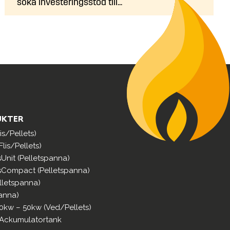
söka investeringsstöd till...
UKTER
s/Pellets)
lis/Pellets)
sUnit (Pelletspanna)
sCompact (Pelletspanna)
lletspanna)
anna)
0kw – 50kw (Ved/Pellets)
 Ackumulatortank