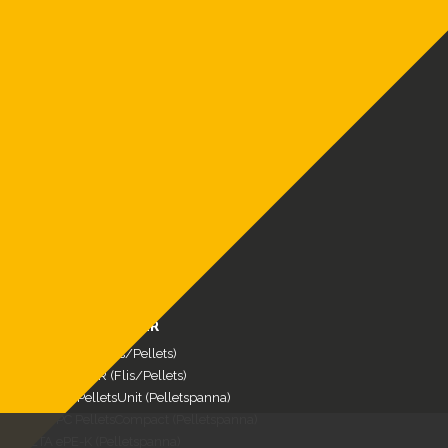
Vi erbjuder moderna och effektiva
värmepannor efter ditt behov –
Flispannor
,
pelletspannor
och
vedpannor
– Vi är ETA
Sverige.
MENY
Produkter
Referenser
FAQ
Service & Reservdelar
Nyheter
Om oss
Kontakt
Offertförfrågan
VÅRA PRODUKTER
ETA eHACK (Flis/Pellets)
ETA Hack VR (Flis/Pellets)
ETA PU PelletsUnit (Pelletspanna)
ETA PC PelletsCompact (Pelletspanna)
ETA ePE-K (Pelletspanna)