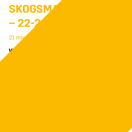
SKOGSMASKINDAGAR
– 22-23 MAJ 2026
21 maj 2026
Vi ställer ut på Karlskoga Skogsmaskindagar 22
– 23 maj
Besök gärna vår monter för att prata bioenergi,
värmelösningar och framtidens hållbara
värmesystem för lantbruk och fastigheter.
Karlskoga Flygplats / Hangarvägen 3 /
Karlskoga
Fre 22 maj kl. 09 – 17
Lör 23 maj kl. 09 – 16