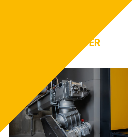
Läs mer om mässan hos
Skogsmaskindagarna
FLER NYHETER