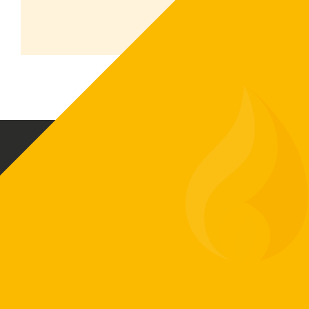
Biovärme Sverige AB skapar driftsäkra och
funktionella värmeanläggningar baserat på
ditt värmebehov. Vi har exklusiv
försäljningsrätt på ETA-pannor som är en av
Europas ledande tillverkare av
biobränslepannor.