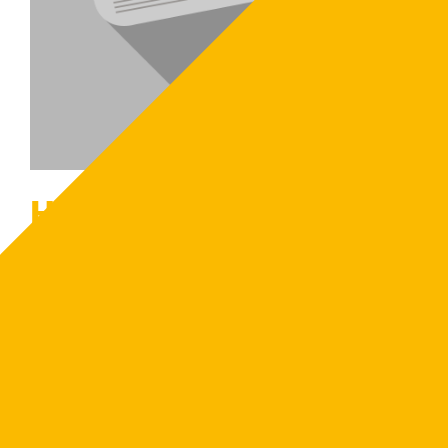
HUR SKA JAG FÖRVARA
FLISEN?
10 februari 2026
I direkt anslutning till pannan förvaras flisen i
bränsleförrådet ovanpå fjäderomröraren.
För mellanlagringen rekommenderar vi en gjuten
platta, skyddad av tak och helst även väggar. Det