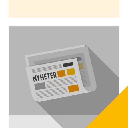
Hur ska jag bygga flisförrådet?