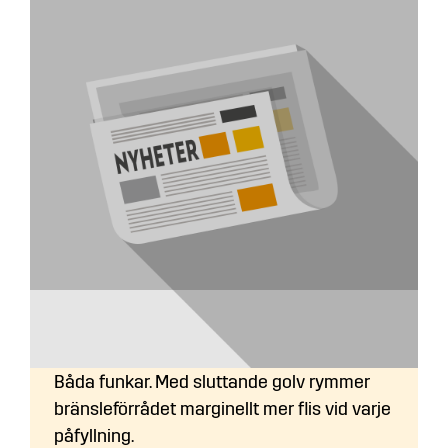
Sluttande eller plant golv i
flisförrådet?
Båda funkar. Med sluttande golv rymmer
bränsleförrådet marginellt mer flis vid varje
påfyllning.