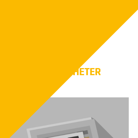
motverkar att få med oönskat material i
bränsleförrådet t.ex. stenbitar som av misstag
kommit med i traktorskopan eller att det snöar
och regnar direkt på flishögen.
FLER NYHETER