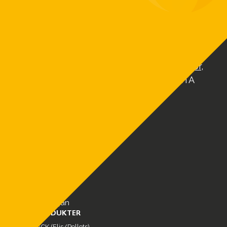
försäljningsrätt på ETA-pannor som är en av
Europas ledande tillverkare av
biobränslepannor.
Vi erbjuder moderna och effektiva
värmepannor efter ditt behov –
Flispannor
,
pelletspannor
och
vedpannor
– Vi är ETA
Sverige.
MENY
Produkter
Referenser
FAQ
Service & Reservdelar
Nyheter
Om oss
Kontakt
Offertförfrågan
VÅRA PRODUKTER
ETA eHACK (Flis/Pellets)