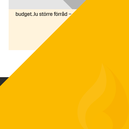
Bygg så stort du kan efter utrymme och
budget. Ju större förråd – desto längre...
Biovärme Sverige AB skapar driftsäkra och
funktionella värmeanläggningar baserat på
ditt värmebehov. Vi har exklusiv