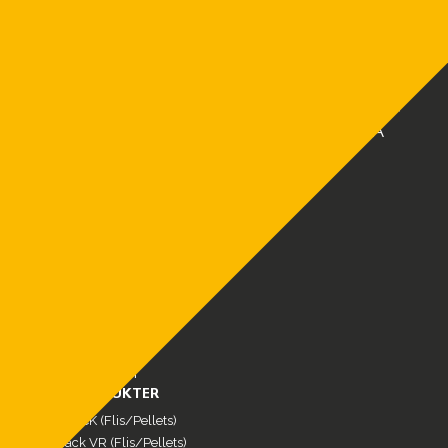
Europas ledande tillverkare av
biobränslepannor.
Vi erbjuder moderna och effektiva
värmepannor efter ditt behov –
Flispannor
,
pelletspannor
och
vedpannor
– Vi är ETA
Sverige.
MENY
Produkter
Referenser
FAQ
Service & Reservdelar
Nyheter
Om oss
Kontakt
Offertförfrågan
VÅRA PRODUKTER
ETA eHACK (Flis/Pellets)
ETA Hack VR (Flis/Pellets)