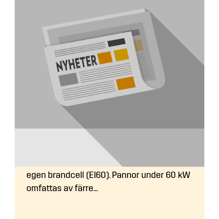
Hur ska jag bygga pannrummet?
Pannrummet ska normalt utföras som
egen brandcell (EI60). Pannor under 60 kW
omfattas av färre...