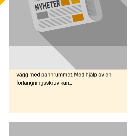
Vart ska jag placera bränsleförrådet?
Flispannor: Bränsleförråd står oftast vägg i
vägg med pannrummet. Med hjälp av en
förlängningsskruv kan...