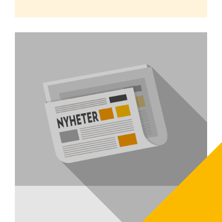
Vart ska jag placera min nya panna?
Vi rekommenderar: 1. Fortsätt med ditt