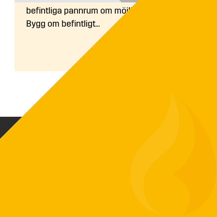
befintliga pannrum om möjlighet finns. 2.
Bygg om befintligt...
Biovärme Sverige AB skapar driftsäkra och
funktionella värmeanläggningar baserat på
ditt värmebehov. Vi har exklusiv
försäljningsrätt på ETA-pannor som är en av