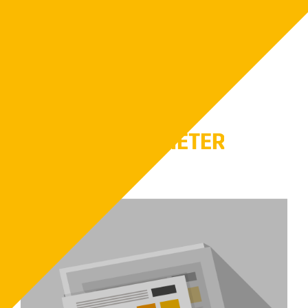
kunna fylla på bränsleförrådet när det är tomt.
Prata vidare med våra erfarna säljare som kan ge
dig goda råd inför värmeanläggningen.
FLER NYHETER