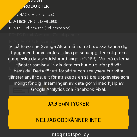
Offertförfrågan
VÅRA PRODUKTER
ETA eHACK (Flis/Pellets)
ETA Hack VR (Flis/Pellets)
ETA PU PelletsUnit (Pelletspanna)
ETA PC PelletsCompact (Pelletspanna)
ETA ePE-K (Pelletspanna)
Vi på Biovärme Sverige AB är mån om att du ska känna dig
ETA SH (Vedpanna)
trygg med hur vi hanterar dina personuppgifter enligt den
ETA SH Twin 20kw – 50kw (Ved/Pellets)
europeiska dataskyddsförordningen (GDPR). Via två externa
ETA SP & SPS Ackumulatortank
tjänster samlar vi in din data om hur du surfar på vår
ETA EEP Elfilter
hemsida. Detta för att förbättra och analysera hur våra
tjänster används, allt för att skapa en så bra upplevelse som
möjligt för dig. Insamlingen av data gör vi med hjälp av
Google Analytics och Facebook Pixel.
JAG SAMTYCKER
NEJ. JAG GODKÄNNER INTE
Integritetspolicy