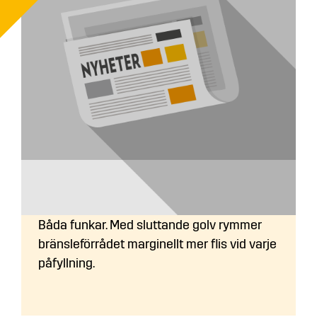
Sluttande eller plant golv i
flisförrådet?
Båda funkar. Med sluttande golv rymmer
bränsleförrådet marginellt mer flis vid varje
påfyllning.