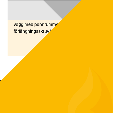
Vart ska jag placera bränsleförrådet?
Flispannor: Bränsleförråd står oftast vägg i
vägg med pannrummet. Med hjälp av en
förlängningsskruv kan...
Biovärme Sverige AB skapar driftsäkra och