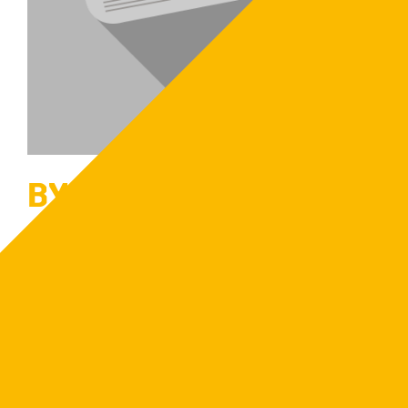
BYGGA
TROSSBOTTEN/TRÄGOLV
I FLISFÖRRÅDET?
10 februari 2026
Vi rekommenderar att alltid bygga någon typ av
trossbotten eller golv längst med