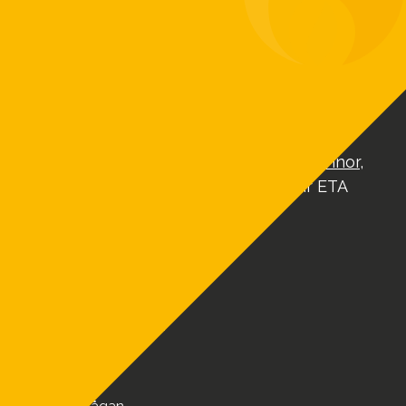
funktionella värmeanläggningar baserat på
ditt värmebehov. Vi har exklusiv
försäljningsrätt på ETA-pannor som är en av
Europas ledande tillverkare av
biobränslepannor.
Vi erbjuder moderna och effektiva
värmepannor efter ditt behov –
Flispannor
,
pelletspannor
och
vedpannor
– Vi är ETA
Sverige.
MENY
Produkter
Referenser
FAQ
Service & Reservdelar
Nyheter
Om oss
Kontakt