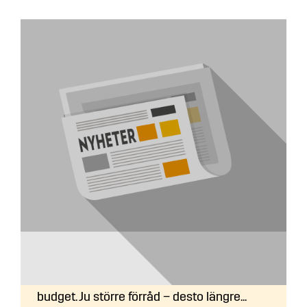
Hur ska jag bygga flisförrådet?
Bygg så stort du kan efter utrymme och
budget. Ju större förråd – desto längre...