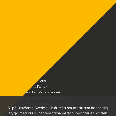
pelletspannor
och
vedpannor
– Vi är ETA
Sverige.
MENY
Produkter
Referenser
FAQ
Service & Reservdelar
Nyheter
Om oss
Kontakt
Offertförfrågan
VÅRA PRODUKTER
ETA eHACK (Flis/Pellets)
ETA Hack VR (Flis/Pellets)
ETA PU PelletsUnit (Pelletspanna)
ETA PC PelletsCompact (Pelletspanna)
ETA ePE-K (Pelletspanna)
Vi på Biovärme Sverige AB är mån om att du ska känna dig
ETA SH (Vedpanna)
trygg med hur vi hanterar dina personuppgifter enligt den
ETA SH Twin 20kw – 50kw (Ved/Pellets)