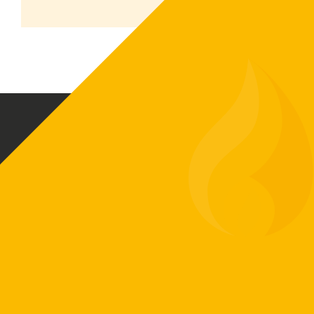
Biovärme Sverige AB skapar driftsäkra och
funktionella värmeanläggningar baserat på
ditt värmebehov. Vi har exklusiv
försäljningsrätt på ETA-pannor som är en av
Europas ledande tillverkare av
biobränslepannor.
Vi erbjuder moderna och effektiva
värmepannor efter ditt behov –
Flispannor
,