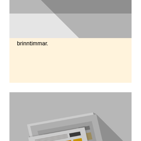
Hur lång garanti är det?
2 år från leveransdatum eller 8,000
brinntimmar.