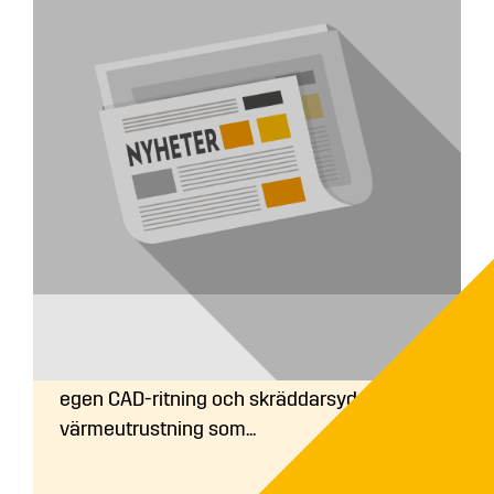
Får man en ritning på sitt pannrum?
Ja, innan ordern läggs hjälper vi dig med en
egen CAD-ritning och skräddarsydd
värmeutrustning som...