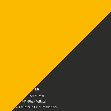
biobränslepannor.
Vi erbjuder moderna och effektiva
värmepannor efter ditt behov –
Flispannor
,
pelletspannor
och
vedpannor
– Vi är ETA
Sverige.
MENY
Produkter
Referenser
FAQ
Service & Reservdelar
Nyheter
Om oss
Kontakt
Offertförfrågan
VÅRA PRODUKTER
ETA eHACK (Flis/Pellets)
ETA Hack VR (Flis/Pellets)
ETA PU PelletsUnit (Pelletspanna)