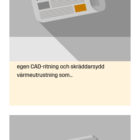
Får man en ritning på sitt pannrum?
Ja, innan ordern läggs hjälper vi dig med en
egen CAD-ritning och skräddarsydd
värmeutrustning som...