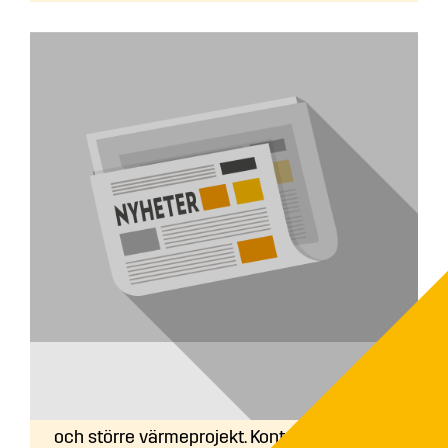
Åtar ni er totalentreprenad?
Ja, vi tar även på oss totalentreprenader
och större värmeprojekt. Kontakta din