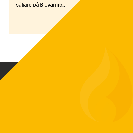
säljare på Biovärme...
Biovärme Sverige AB skapar driftsäkra och
funktionella värmeanläggningar baserat på
ditt värmebehov. Vi har exklusiv
försäljningsrätt på ETA-pannor som är en av
Europas ledande tillverkare av