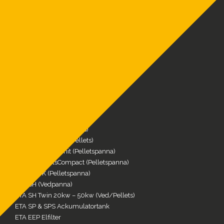
MENY
Produkter
Referenser
FAQ
Service & Reservdelar
Nyheter
Om oss
Kontakt
Offertförfrågan
VÅRA PRODUKTER
ETA eHACK (Flis/Pellets)
ETA Hack VR (Flis/Pellets)
ETA PU PelletsUnit (Pelletspanna)
ETA PC PelletsCompact (Pelletspanna)
ETA ePE-K (Pelletspanna)
ETA SH (Vedpanna)
ETA SH Twin 20kw – 50kw (Ved/Pellets)
ETA SP & SPS Ackumulatortank
ETA EEP Elfilter