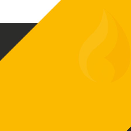
Biovärme Sverige AB skapar driftsäkra och
funktionella värmeanläggningar baserat på
ditt värmebehov. Vi har exklusiv
försäljningsrätt på ETA-pannor som är en av
Europas ledande tillverkare av
biobränslepannor.
Vi erbjuder moderna och effektiva
värmepannor efter ditt behov –
Flispannor
,
pelletspannor
och
vedpannor
– Vi är ETA
Sverige.