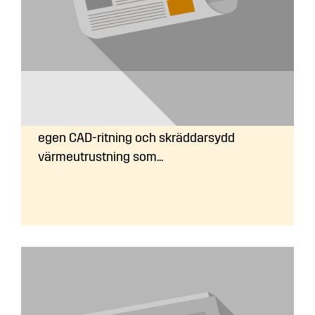
Får man en ritning på sitt pannrum?
Ja, innan ordern läggs hjälper vi dig med en
egen CAD-ritning och skräddarsydd
värmeutrustning som...