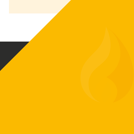
Biovärme Sverige AB skapar driftsäkra och
funktionella värmeanläggningar baserat på
ditt värmebehov. Vi har exklusiv
försäljningsrätt på ETA-pannor som är en av
Europas ledande tillverkare av
biobränslepannor.
Vi erbjuder moderna och effektiva