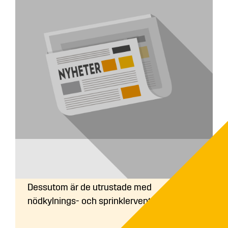
Är ETA´s pannor bakbrandssäkra?
Ja, alla pannor är bakbrandssäkra.
Dessutom är de utrustade med
nödkylnings- och sprinklerventiler.