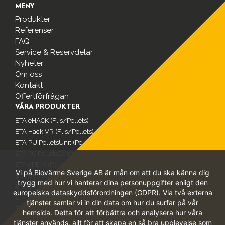
MENY
Produkter
Referenser
FAQ
Service & Reservdelar
Nyheter
Om oss
Kontakt
Offertförfrågan
VÅRA PRODUKTER
ETA eHACK (Flis/Pellets)
ETA Hack VR (Flis/Pellets)
ETA PU PelletsUnit (Pelletspanna)
ETA PC PelletsCompact (Pelletspanna)
ETA ePE-K (Pelletspanna)
Vi på Biovärme Sverige AB är mån om att du ska känna dig
ETA SH (Vedpanna)
trygg med hur vi hanterar dina personuppgifter enligt den
ETA SH Twin 20kw – 50kw (Ved/Pellets)
europeiska dataskyddsförordningen (GDPR). Via två externa
ETA SP & SPS Ackumulatortank
tjänster samlar vi in din data om hur du surfar på vår
ETA EEP Elfilter
hemsida. Detta för att förbättra och analysera hur våra
tjänster används, allt för att skapa en så bra upplevelse som