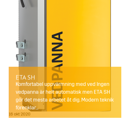
ETA SH
Komfortabel uppvärmning med ved Ingen
vedpanna är helt automatisk men ETA SH
gör det mesta arbetet åt dig. Modern teknik
förenklar...
16
okt
2020