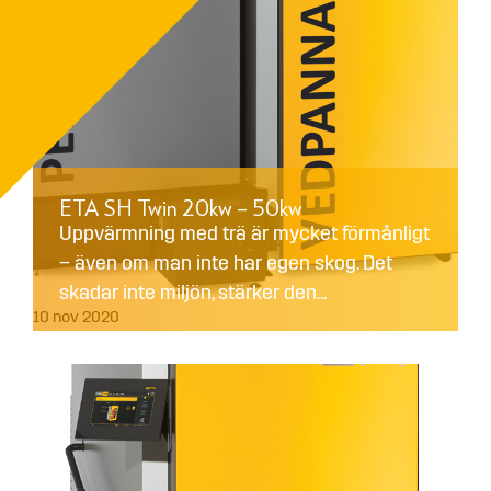
ETA SH Twin 20kw – 50kw
Uppvärmning med trä är mycket förmånligt
– även om man inte har egen skog. Det
skadar inte miljön, stärker den...
10
nov
2020