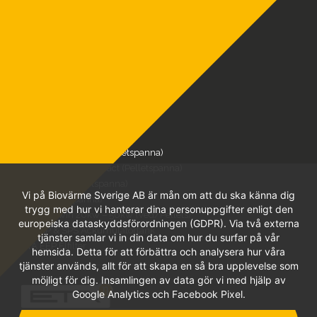
FAQ
Service & Reservdelar
Nyheter
Om oss
Kontakt
Offertförfrågan
VÅRA PRODUKTER
ETA eHACK (Flis/Pellets)
ETA Hack VR (Flis/Pellets)
ETA PU PelletsUnit (Pelletspanna)
ETA PC PelletsCompact (Pelletspanna)
ETA ePE-K (Pelletspanna)
Vi på Biovärme Sverige AB är mån om att du ska känna dig
ETA SH (Vedpanna)
trygg med hur vi hanterar dina personuppgifter enligt den
ETA SH Twin 20kw – 50kw (Ved/Pellets)
europeiska dataskyddsförordningen (GDPR). Via två externa
ETA SP & SPS Ackumulatortank
tjänster samlar vi in din data om hur du surfar på vår
ETA EEP Elfilter
hemsida. Detta för att förbättra och analysera hur våra
tjänster används, allt för att skapa en så bra upplevelse som
möjligt för dig. Insamlingen av data gör vi med hjälp av
Google Analytics och Facebook Pixel.