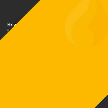
Biovärme Sverige AB skapar driftsäkra och
funktionella värmeanläggningar baserat på
ditt värmebehov. Vi har exklusiv
försäljningsrätt på ETA-pannor som är en av
Europas ledande tillverkare av
biobränslepannor.
Vi erbjuder moderna och effektiva
värmepannor efter ditt behov –
Flispannor
,
pelletspannor
och
vedpannor
– Vi är ETA
Sverige.
MENY
Produkter
Referenser