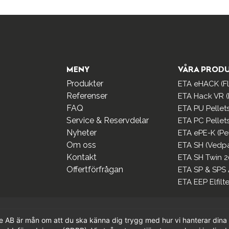
MENY
VÅRA PROD
Produkter
ETA eHACK (Fli
Referenser
ETA Hack VR (F
FAQ
ETA PU Pellet
Service & Reservdelar
ETA PC Pellet
Nyheter
ETA ePE-K (Pe
Om oss
ETA SH (Vedp
Kontakt
ETA SH Twin 2
Offertförfrågan
ETA SP & SPS
ETA EEP Elfilte
e AB är mån om att du ska känna dig trygg med hur vi hanterar dina 