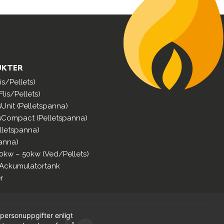
UKTER
s/Pellets)
lis/Pellets)
sUnit (Pelletspanna)
sCompact (Pelletspanna)
lletspanna)
anna)
0kw – 50kw (Ved/Pellets)
 Ackumulatortank
r
personuppgifter enligt