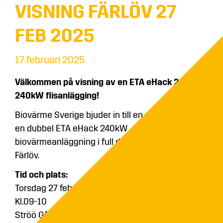
VISNING FÄRLÖV 27
FEB 2025
17 februari 2025
Välkommen på visning av en ETA eHack 2x
240kW flisanlägging!
Biovärme Sverige bjuder in till en unik visning av
en dubbel ETA eHack 240kW
biovärmeanläggning i full drift på Ströö Gård i
Färlöv.
Tid och plats:
Torsdag 27 feb 2025
Kl.09-10
Ströö Gård