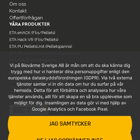
Om oss
Kontakt
Offertförfrågan
VÅRA PRODUKTER
ETA eHACK (Flis/Pellets)
ETA Hack VR (Flis/Pellets)
ETA PU PelletsUnit (Pelletspanna)
ETA PC PelletsCompact (Pelletspanna)
ETA ePE-K (Pelletspanna)
Vi på Biovärme Sverige AB är mån om att du ska känna dig
ETA SH (Vedpanna)
trygg med hur vi hanterar dina personuppgifter enligt den
ETA SH Twin 20kw – 50kw (Ved/Pellets)
europeiska dataskyddsförordningen (GDPR). Via två externa
ETA SP & SPS Ackumulatortank
tjänster samlar vi in din data om hur du surfar på vår
ETA EEP Elfilter
hemsida. Detta för att förbättra och analysera hur våra
tjänster används, allt för att skapa en så bra upplevelse som
möjligt för dig. Insamlingen av data gör vi med hjälp av
Google Analytics och Facebook Pixel.
JAG SAMTYCKER