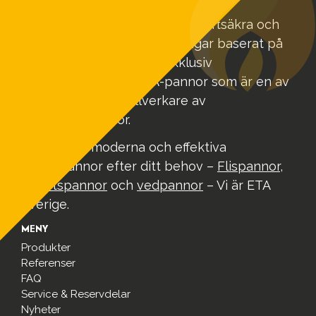
Biovärme Sverige AB skapar driftsäkra och
funktionella värmeanläggningar baserat på
ditt värmebehov. Vi har exklusiv
försäljningsrätt på ETA-pannor som är en av
Europas ledande tillverkare av
biobränslepannor.
Vi erbjuder moderna och effektiva
värmepannor efter ditt behov –
Flispannor
,
pelletspannor
och
vedpannor
– Vi är ETA
Sverige.
MENY
Produkter
Referenser
FAQ
Service & Reservdelar
Nyheter