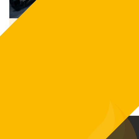
Visning Ängelholm 26 feb 2025
Välkommen på visning av en 2x ETA eHack
240kW flisanlägging i Ängelholm! Biovärme
Sverige bjuder...