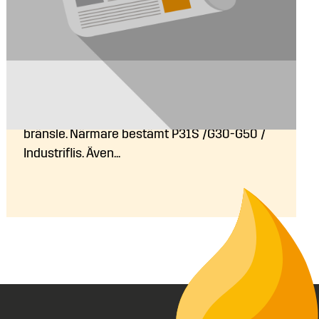
Hur grovt bränsle kan jag elda?
Med våra flispannor kan du elda grovt
bränsle. Närmare bestämt P31S /G30-G50 /
Industriflis. Även...