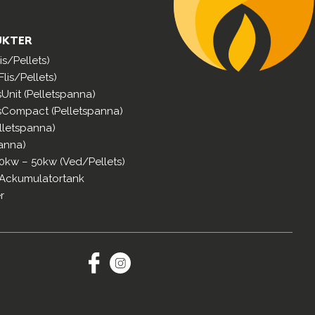
UKTER
s/Pellets)
lis/Pellets)
sUnit (Pelletspanna)
sCompact (Pelletspanna)
lletspanna)
anna)
0kw – 50kw (Ved/Pellets)
 Ackumulatortank
r