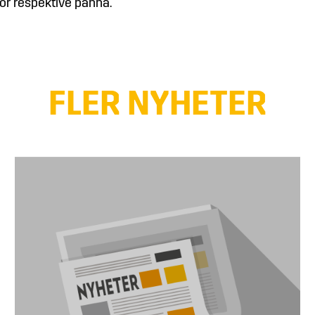
för respektive panna.
FLER NYHETER