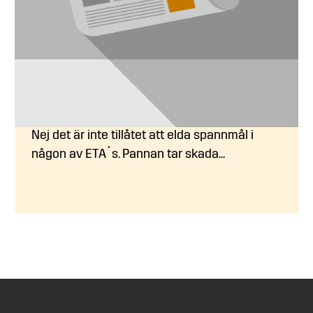
Kan jag elda spannmål i
pannorna?
Nej det är inte tillåtet att elda spannmål i
någon av ETA´s. Pannan tar skada...